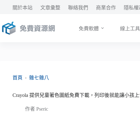
跳
關於本站
文章彙整
聯絡我們
商業合作
隱私權
至
主
要
免費軟體
線上工具
內
容
首頁
›
雜七雜八
Crayola 提供兒童著色圖紙免費下載，列印後就能讓小孩
作者
Pseric