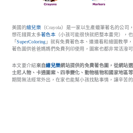
美國的
繪兒樂
（Crayola）是一家以生產蠟筆著名的
想花錢買太多
著色本
（小孩可能很快就把整本畫完），
「
SuperColoring
」就有免費著色本、連連看和繪圖教學，
著色圖供爸爸媽媽們免費列印使用，圖案也都非常活潑
本文要介紹
來自
繪兒樂
網站提供的免費著色圖，從網站
士尼人物、卡通圖案、四季變化、動物植物和國家地區
期間無法經常外出，在家也能幫小孩找點事情，讓辛苦