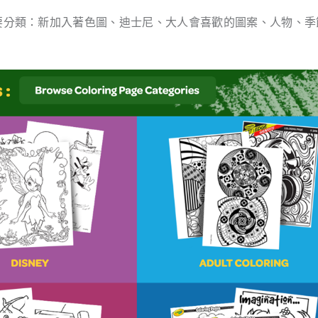
s）有幾個主要分類：新加入著色圖、迪士尼、大人會喜歡的圖案、人物、