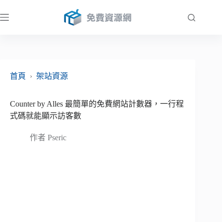
跳
至
主
要
內
容
首頁
›
架站資源
Counter by Alles 最簡單的免費網站計數器，一行程
式碼就能顯示訪客數
作者
Pseric