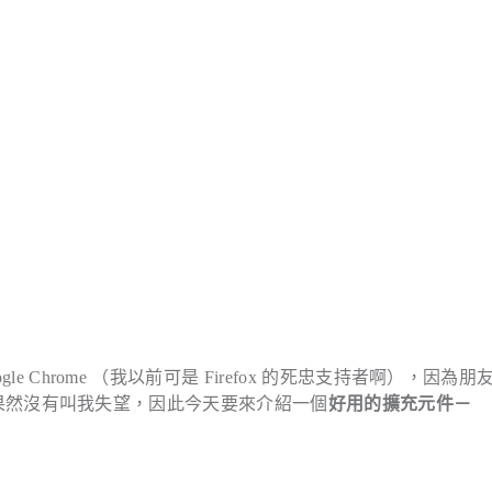
le Chrome （我以前可是 Firefox 的死忠支持者啊），因為朋
威能，果然沒有叫我失望，因此今天要來介紹一個
好用的擴充元件－