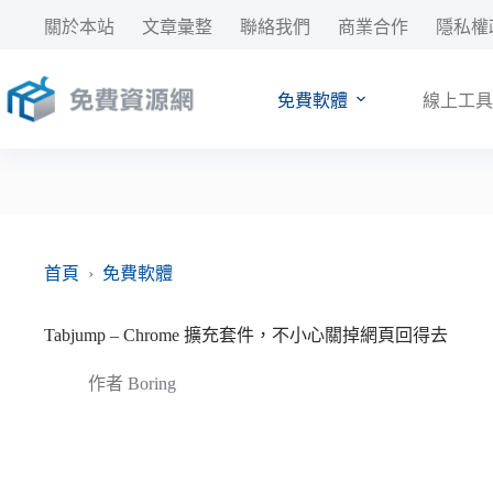
跳
關於本站
文章彙整
聯絡我們
商業合作
隱私權
至
主
要
免費軟體
線上工具
內
容
首頁
›
免費軟體
Tabjump – Chrome 擴充套件，不小心關掉網頁回得去
作者
Boring