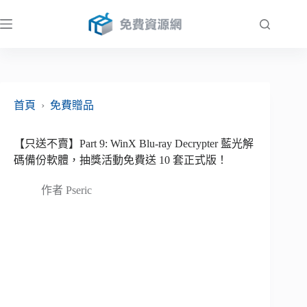
跳
至
主
要
內
容
首頁
›
免費贈品
【只送不賣】Part 9: WinX Blu-ray Decrypter 藍光解
碼備份軟體，抽獎活動免費送 10 套正式版！
作者
Pseric