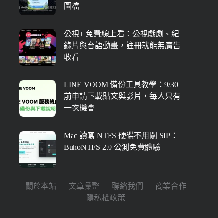
圖檔
公視+ 免費線上看：公視戲劇、紀
錄片與台語動畫，註冊就能無廣告
收看
LINE VOOM 備份工具教學：9/30
前申請下載貼文與影片，每人只有
一次機會
Mac 讀寫 NTFS 硬碟不用關 SIP：
BuhoNTFS 2.0 公測免費體驗
關於本站
文章彙整
聯絡我們
商業合作
隱私權政策