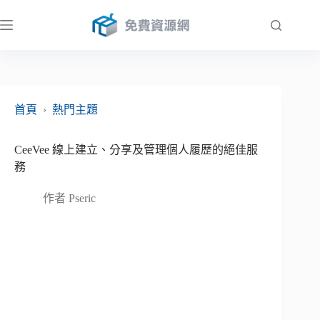
跳
至
主
要
內
容
首頁
›
熱門主題
CeeVee 線上建立、分享及管理個人履歷的絕佳服
務
作者
Pseric