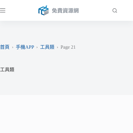
跳
至
主
要
內
容
首頁
›
手機APP
›
工具類
›
Page 21
工具類