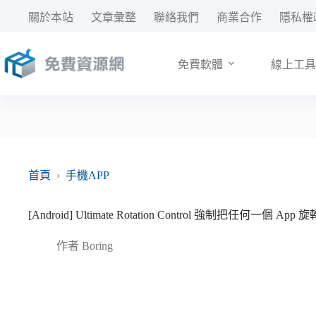
跳
關於本站
文章彙整
聯絡我們
商業合作
隱私權
至
主
要
免費軟體
線上工具
內
容
首頁
›
手機APP
[Android] Ultimate Rotation Control 強制把任何一個
作者
Boring