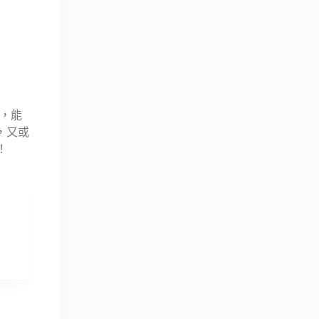
 ，能
，又或
！