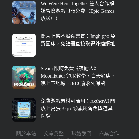
We Were Here Together 雙人合作解
謎冒險遊戲限時免費（Epic Games
放送中）
圖片上傳不壓縮畫質：Imghippo 免
費圖床，免註冊直接取得外連網址
Steam 限時免費《夜勤人》
Moonlighter 領取教學，白天顧店、
晚上下地城，8/10 前永久保留
免費遊戲素材可商用：AetherAI 開
放上萬張 32px 像素風角色與道具
圖檔
關於本站
文章彙整
聯絡我們
商業合作