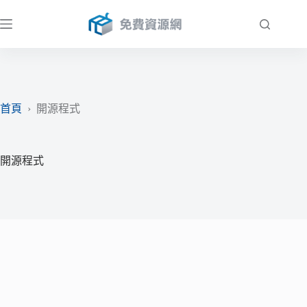
跳
至
主
要
內
容
首頁
›
開源程式
開源程式