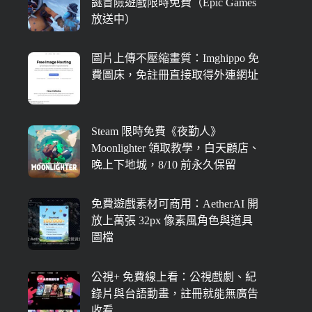
謎冒險遊戲限時免費（Epic Games
放送中）
圖片上傳不壓縮畫質：Imghippo 免
費圖床，免註冊直接取得外連網址
Steam 限時免費《夜勤人》
Moonlighter 領取教學，白天顧店、
晚上下地城，8/10 前永久保留
免費遊戲素材可商用：AetherAI 開
放上萬張 32px 像素風角色與道具
圖檔
公視+ 免費線上看：公視戲劇、紀
錄片與台語動畫，註冊就能無廣告
收看