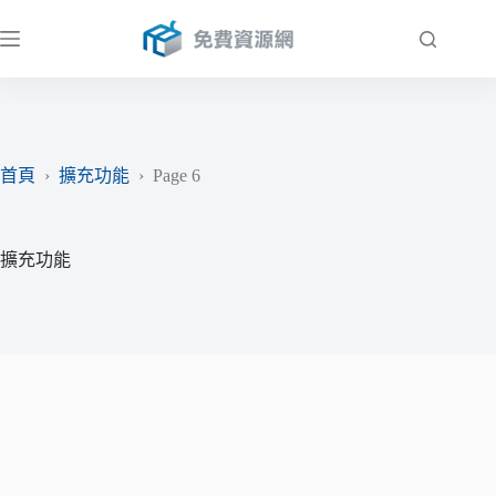
跳
至
主
要
內
容
首頁
›
擴充功能
›
Page 6
擴充功能