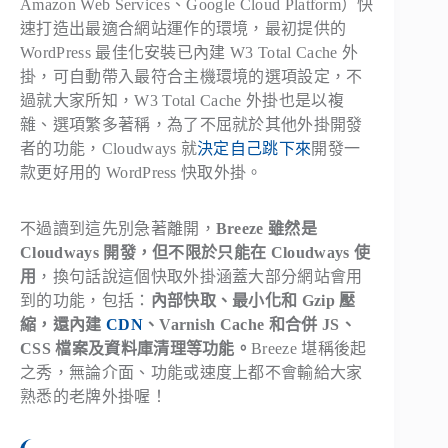
Amazon Web Services、Google Cloud Platform）快
速打造出最適合網站運作的環境，最初提供的
WordPress 最佳化安裝已內建 W3 Total Cache 外
掛，可自動帶入最符合主機環境的選項設定，不
過就大家所知，W3 Total Cache 外掛也是以複
雜、選項繁多著稱，為了不屈就於其他外掛開發
者的功能，Cloudways 就
決定自己跳下來
開發一
款更好用的 WordPress 快取外掛。
不過讀到這先別急著離開，
Breeze 雖然是
Cloudways 開發，但不限於只能在 Cloudways 使
用
，換句話說這個快取外掛涵蓋大部分網站會用
到的功能，包括：
內部快取、最小化和 Gzip 壓
縮，還內建
CDN
、Varnish Cache 和合併 JS、
CSS 檔案及資料庫清理等功能。
Breeze 堪稱後起
之秀，無論介面、功能或速度上都不會輸給大家
熟悉的老牌外掛喔！