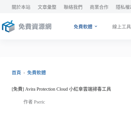
跳
關於本站
文章彙整
聯絡我們
商業合作
隱私權
至
主
要
免費軟體
線上工具
內
容
首頁
›
免費軟體
[免費] Avira Protection Cloud 小紅傘雲端掃毒工具
作者
Pseric