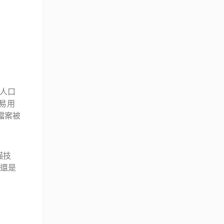
人口
易用
檔案被
描技
時還是