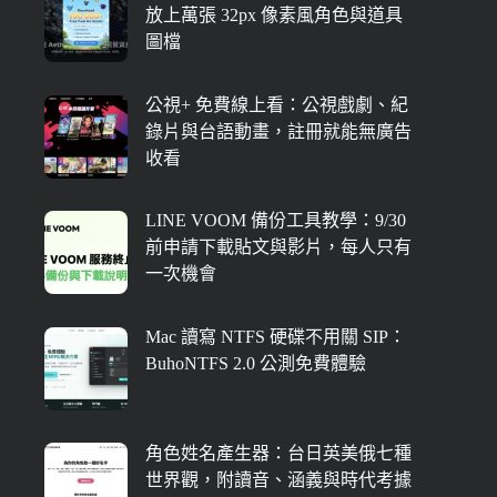
放上萬張 32px 像素風角色與道具
圖檔
公視+ 免費線上看：公視戲劇、紀
錄片與台語動畫，註冊就能無廣告
收看
LINE VOOM 備份工具教學：9/30
前申請下載貼文與影片，每人只有
一次機會
Mac 讀寫 NTFS 硬碟不用關 SIP：
BuhoNTFS 2.0 公測免費體驗
角色姓名產生器：台日英美俄七種
世界觀，附讀音、涵義與時代考據