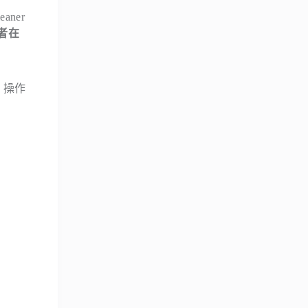
ner
者在
能，操作