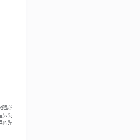
軟體必
這只對
具的幫