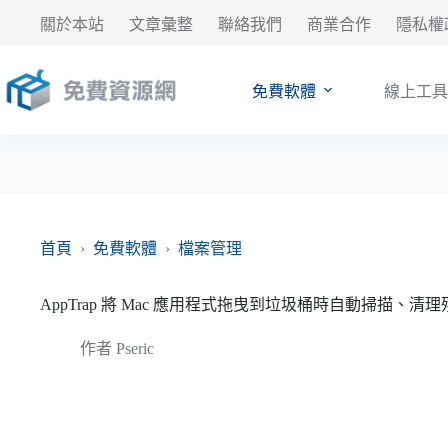
跳
關於本站
文章彙整
聯絡我們
商業合作
隱私權
至
主
要
免費軟體
線上工具
內
容
首頁
›
免費軟體
›
檔案管理
AppTrap 將 Mac 應用程式拖曳到垃圾桶時自動掃描、清
作者
Pseric