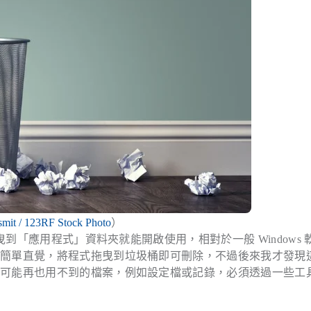
smit / 123RF Stock Photo
）
曳到「應用程式」資料夾就能開啟使用，相對於一般 Windows 
貫簡單直覺，將程式拖曳到垃圾桶即可刪除，不過後來我才發現
些可能再也用不到的檔案，例如設定檔或記錄，必須透過一些工