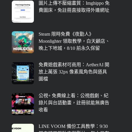
圖片上傳不壓縮畫質：Imghippo 免
費圖床，免註冊直接取得外連網址
Steam 限時免費《夜勤人》
Moonlighter 領取教學，白天顧店、
晚上下地城，8/10 前永久保留
免費遊戲素材可商用：AetherAI 開
放上萬張 32px 像素風角色與道具
圖檔
公視+ 免費線上看：公視戲劇、紀
錄片與台語動畫，註冊就能無廣告
收看
LINE VOOM 備份工具教學：9/30