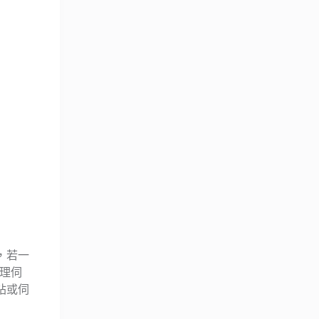
，若一
理伺
站或伺