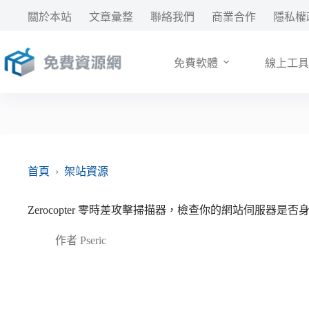
跳
關於本站
文章彙整
聯絡我們
商業合作
隱私權
至
主
要
免費軟體
線上工具
內
容
首頁
›
架站資源
Zerocopter 零時差攻擊掃描器，檢查你的網站伺服器是
作者
Pseric