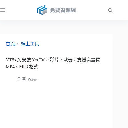
跳
至
主
要
內
容
首頁
›
線上工具
YT5s 免安裝 YouTube 影片下載器，支援高畫質
MP4、MP3 格式
作者
Pseric