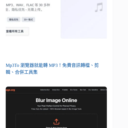
Mp3To 瀏覽器就能轉 MP3！免費音訊轉檔、剪
輯、合併工具集