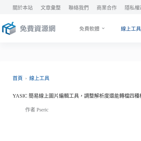
跳
關於本站
文章彙整
聯絡我們
商業合作
隱私權
至
主
要
免費軟體
線上工具
內
容
首頁
›
線上工具
YASIC 簡易線上圖片編輯工具，調整解析度還能轉檔四種
作者
Pseric