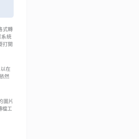
格式轉
業系統
要打開
可以在
依然
見的圖片
轉檔工