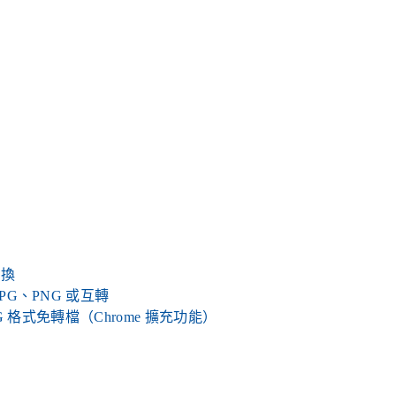
轉換
 JPG、PNG 或互轉
或 PNG 格式免轉檔（Chrome 擴充功能）