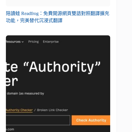
陪讀蛙 Readfrog：免費開源網頁雙語對照翻譯擴充
功能，完美替代沉浸式翻譯