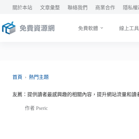
跳
關於本站
文章彙整
聯絡我們
商業合作
隱私權
至
主
要
免費軟體
線上工具
內
容
首頁
›
熱門主題
友薦：提供讀者最感興趣的相關內容，提升網站流量和讀
作者
Pseric