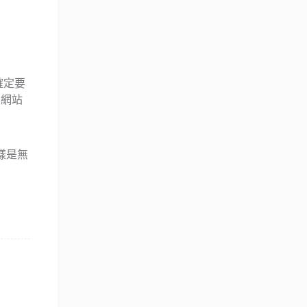
確定要
助網站
樣是無