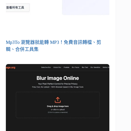
Mp3To 瀏覽器就能轉 MP3！免費音訊轉檔、剪
輯、合併工具集