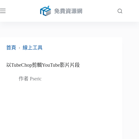
跳
至
主
要
內
容
首頁
›
線上工具
以TubeChop剪輯YouTube影片片段
作者
Pseric