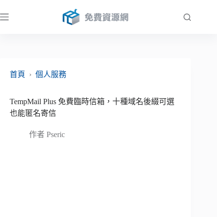
跳
至
主
要
內
容
首頁
›
個人服務
TempMail Plus 免費臨時信箱，十種域名後綴可選
也能匿名寄信
作者
Pseric