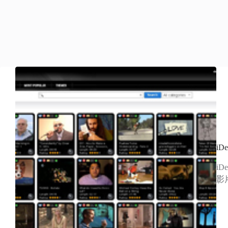
iD
iD
影