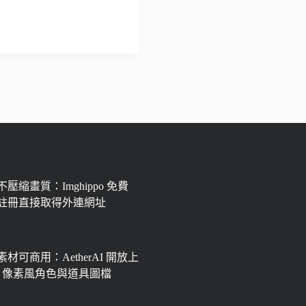
壓縮畫質：Imghippo 免費
註冊直接取得外連網址
材可商用：AetherAI 開放上
px 像素風角色與道具圖檔