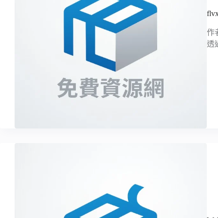
fl
作者
透