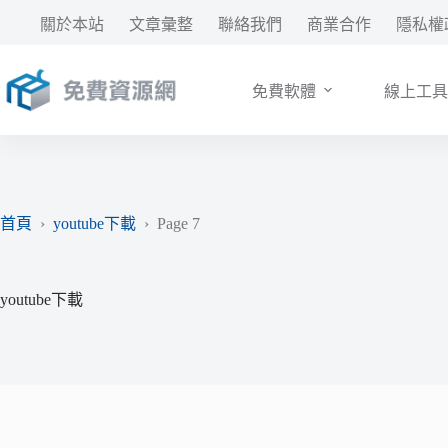
跳
關於本站
文章彙整
聯絡我們
商業合作
隱私權
至
主
要
免費軟體
線上工具
內
容
首頁
›
youtube下載
›
Page 7
youtube下載