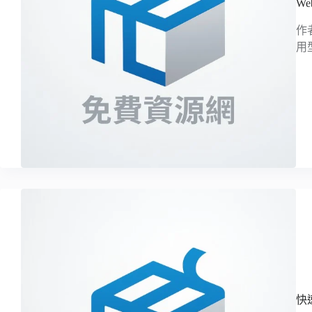
W
作
用
快速