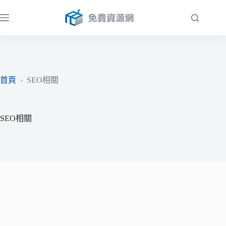
跳
至
主
要
內
容
首頁
›
SEO相關
SEO相關