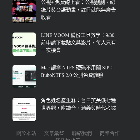
公視+ 免費線上看：公視戲劇、紀
錄片與台語動畫，註冊就能無廣告
收看
LINE VOOM 備份工具教學：9/30
前申請下載貼文與影片，每人只有
一次機會
Mac 讀寫 NTFS 硬碟不用關 SIP：
BuhoNTFS 2.0 公測免費體驗
角色姓名產生器：台日英美俄七種
世界觀，附讀音、涵義與時代考據
關於本站
文章彙整
聯絡我們
商業合作