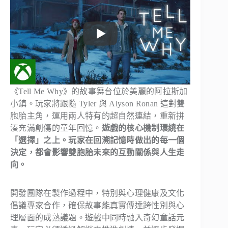
《Tell Me Why》的故事舞台位於美麗的阿拉斯加
小鎮。玩家將跟隨 Tyler 與 Alyson Ronan 這對雙
胞胎主角，運用兩人特有的超自然連結，重新拼
湊充滿創傷的童年回憶。
遊戲的核心機制環繞在
「選擇」之上。玩家在回溯記憶時做出的每一個
決定，都會影響雙胞胎未來的互動關係與人生走
向。
開發團隊在製作過程中，特別與心理健康及文化
倡議專家合作，確保故事能真實傳達跨性別與心
理層面的成熟議題。遊戲中同時融入奇幻童話元