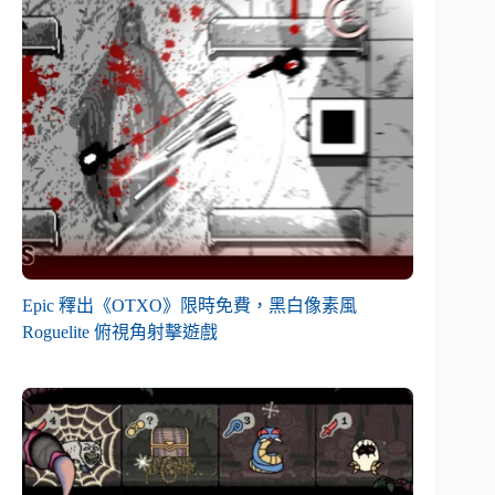
Epic 釋出《OTXO》限時免費，黑白像素風
Roguelite 俯視角射擊遊戲