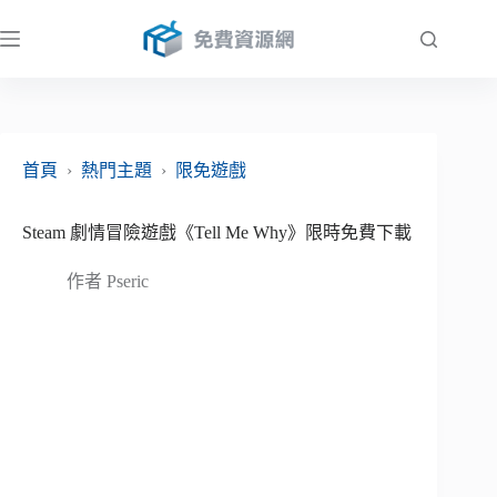
跳
至
主
要
內
容
首頁
›
熱門主題
›
限免遊戲
Steam 劇情冒險遊戲《Tell Me Why》限時免費下載
作者
Pseric