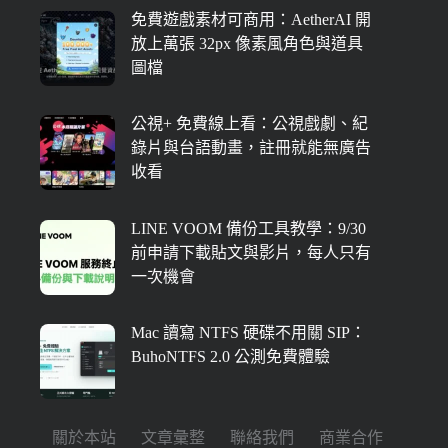
免費遊戲素材可商用：AetherAI 開
放上萬張 32px 像素風角色與道具
圖檔
公視+ 免費線上看：公視戲劇、紀
錄片與台語動畫，註冊就能無廣告
收看
LINE VOOM 備份工具教學：9/30
前申請下載貼文與影片，每人只有
一次機會
Mac 讀寫 NTFS 硬碟不用關 SIP：
BuhoNTFS 2.0 公測免費體驗
關於本站
文章彙整
聯絡我們
商業合作