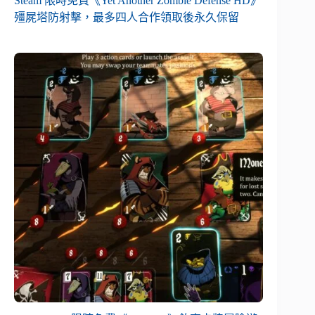
Steam 限時免費《Yet Another Zombie Defense HD》
殭屍塔防射擊，最多四人合作領取後永久保留