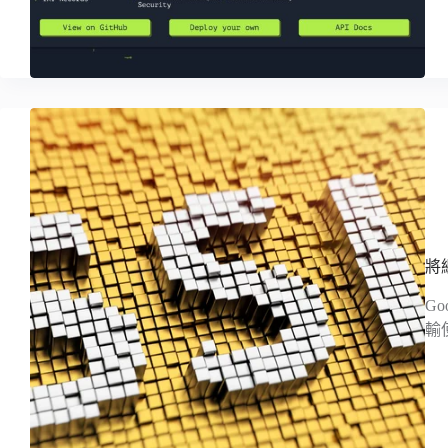
將網
G
輸