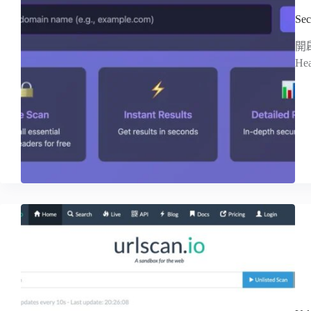
Se
開
H