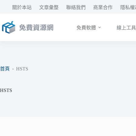
跳
關於本站
文章彙整
聯絡我們
商業合作
隱私權
至
主
要
免費軟體
線上工具
內
容
首頁
›
HSTS
HSTS