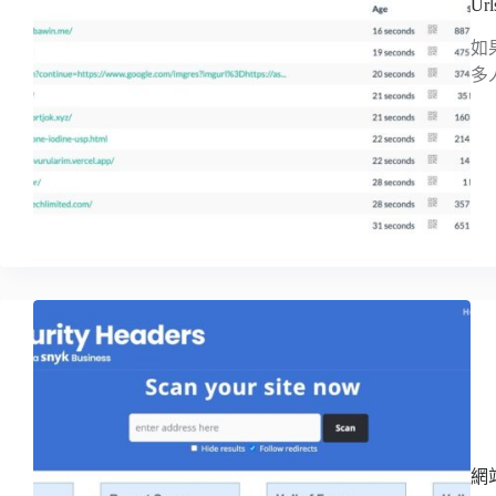
U
如
多
網