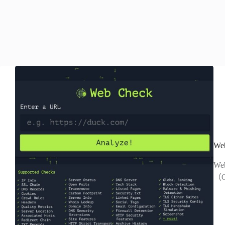
W
W
（