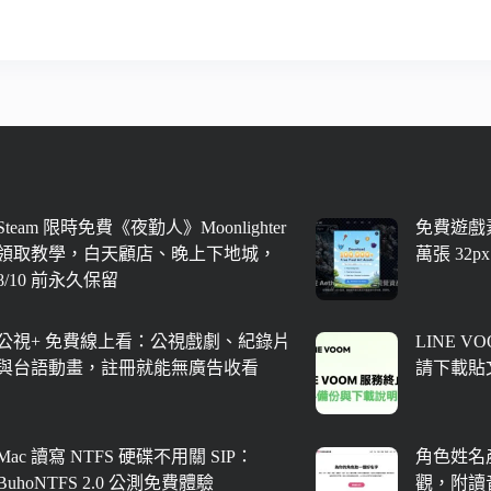
Steam 限時免費《夜勤人》Moonlighter
免費遊戲素
領取教學，白天顧店、晚上下地城，
萬張 32
8/10 前永久保留
公視+ 免費線上看：公視戲劇、紀錄片
LINE V
與台語動畫，註冊就能無廣告收看
請下載貼
Mac 讀寫 NTFS 硬碟不用關 SIP：
角色姓名
BuhoNTFS 2.0 公測免費體驗
觀，附讀