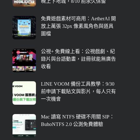
晚上下地城，8/10 前永久保留
免費遊戲素材可商用：AetherAI 開
放上萬張 32px 像素風角色與道具
圖檔
公視+ 免費線上看：公視戲劇、紀
錄片與台語動畫，註冊就能無廣告
收看
LINE VOOM 備份工具教學：9/30
前申請下載貼文與影片，每人只有
一次機會
Mac 讀寫 NTFS 硬碟不用關 SIP：
BuhoNTFS 2.0 公測免費體驗