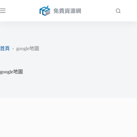
跳
至
主
要
內
容
首頁
›
google地圖
google地圖