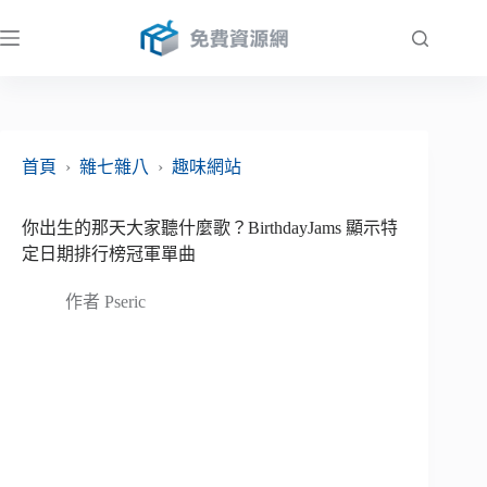
跳
至
主
要
內
容
首頁
›
雜七雜八
›
趣味網站
你出生的那天大家聽什麼歌？BirthdayJams 顯示特
定日期排行榜冠軍單曲
作者
Pseric