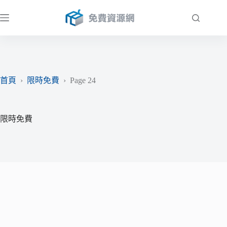
跳
至
主
要
內
容
首頁
›
限時免費
›
Page 24
限時免費