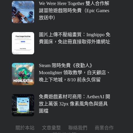
We Were Here Together 雙人合作解
謎冒險遊戲限時免費（Epic Games
放送中）
圖片上傳不壓縮畫質：Imghippo 免
費圖床，免註冊直接取得外連網址
Steam 限時免費《夜勤人》
Moonlighter 領取教學，白天顧店、
晚上下地城，8/10 前永久保留
免費遊戲素材可商用：AetherAI 開
放上萬張 32px 像素風角色與道具
圖檔
關於本站
文章彙整
聯絡我們
商業合作