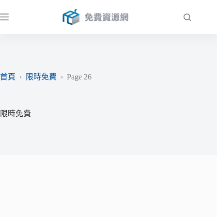
跳
至
主
要
內
容
首頁
›
限時免費
›
Page 26
限時免費