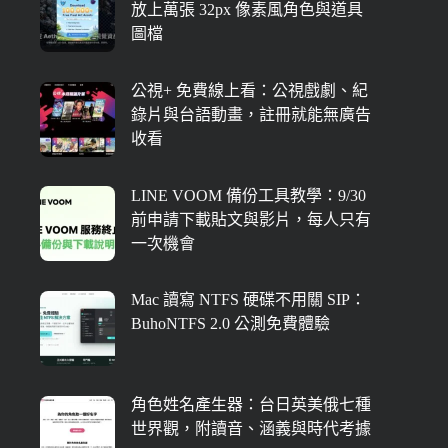
放上萬張 32px 像素風角色與道具
圖檔
公視+ 免費線上看：公視戲劇、紀
錄片與台語動畫，註冊就能無廣告
收看
LINE VOOM 備份工具教學：9/30
前申請下載貼文與影片，每人只有
一次機會
Mac 讀寫 NTFS 硬碟不用關 SIP：
BuhoNTFS 2.0 公測免費體驗
角色姓名產生器：台日英美俄七種
世界觀，附讀音、涵義與時代考據