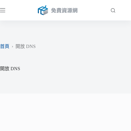
跳
至
主
要
內
容
首頁
›
開放 DNS
開放 DNS