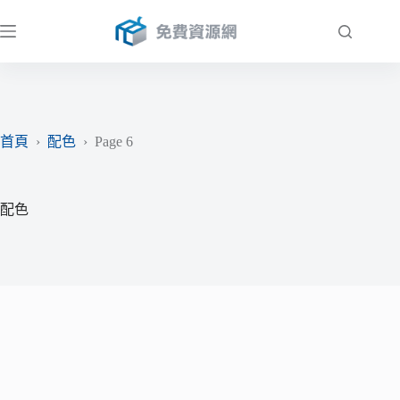
跳
至
主
要
內
容
首頁
›
配色
›
Page 6
配色