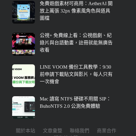
免費遊戲素材可商用：AetherAI 開
放上萬張 32px 像素風角色與道具
圖檔
公視+ 免費線上看：公視戲劇、紀
錄片與台語動畫，註冊就能無廣告
收看
LINE VOOM 備份工具教學：9/30
前申請下載貼文與影片，每人只有
一次機會
Mac 讀寫 NTFS 硬碟不用關 SIP：
BuhoNTFS 2.0 公測免費體驗
關於本站
文章彙整
聯絡我們
商業合作