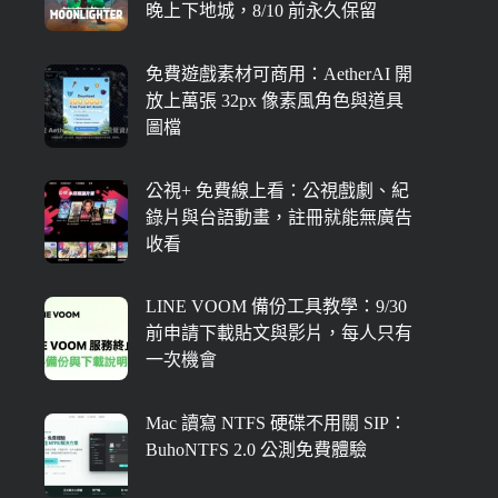
晚上下地城，8/10 前永久保留
免費遊戲素材可商用：AetherAI 開
放上萬張 32px 像素風角色與道具
圖檔
公視+ 免費線上看：公視戲劇、紀
錄片與台語動畫，註冊就能無廣告
收看
LINE VOOM 備份工具教學：9/30
前申請下載貼文與影片，每人只有
一次機會
Mac 讀寫 NTFS 硬碟不用關 SIP：
BuhoNTFS 2.0 公測免費體驗