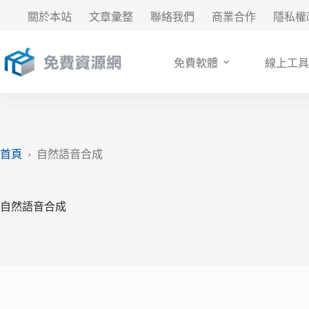
跳
關於本站
文章彙整
聯絡我們
商業合作
隱私權
至
主
要
免費軟體
線上工具
內
容
首頁
›
自然語音合成
自然語音合成