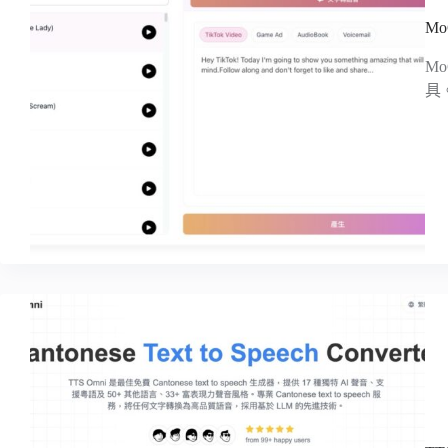
M
M
具