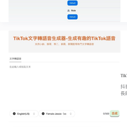
T
抖
長