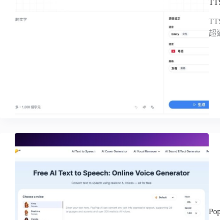
T
TT
超
P