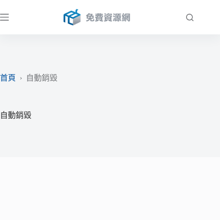
跳
至
主
要
內
容
首頁
›
自動銷毀
自動銷毀