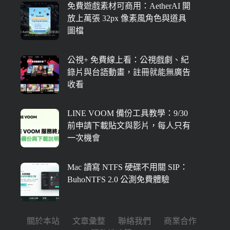
免費遊戲素材可商用：AetherAI 開
放上萬張 32px 像素風角色與道具
圖檔
公視+ 免費線上看：公視戲劇、紀
錄片與台語動畫，註冊就能無廣告
收看
LINE VOOM 備份工具教學：9/30
前申請下載貼文與影片，每人只有
一次機會
Mac 讀寫 NTFS 硬碟不用關 SIP：
BuhoNTFS 2.0 公測免費體驗
關於本站
文章彙整
聯絡我們
商業合作