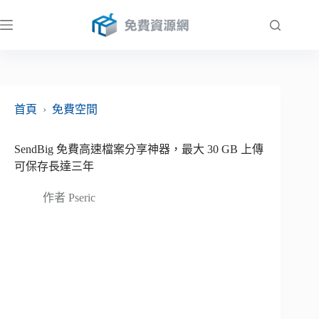
跳
至
主
要
內
容
首頁
›
免費空間
SendBig 免費高速檔案分享神器，最大 30 GB 上傳
可保存長達三年
作者
Pseric