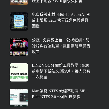
晚上下地城，8/10 前永久保留
免費遊戲素材可商用：AetherAI 開
放上萬張 32px 像素風角色與道具
圖檔
公視+ 免費線上看：公視戲劇、紀
錄片與台語動畫，註冊就能無廣告
收看
LINE VOOM 備份工具教學：9/30
前申請下載貼文與影片，每人只有
一次機會
Mac 讀寫 NTFS 硬碟不用關 SIP：
BuhoNTFS 2.0 公測免費體驗