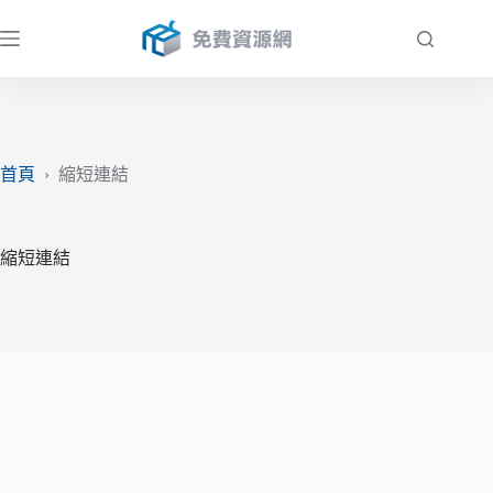
跳
至
主
要
內
容
首頁
›
縮短連結
縮短連結