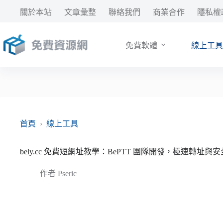
跳
關於本站
文章彙整
聯絡我們
商業合作
隱私權
至
主
要
免費軟體
線上工具
內
容
首頁
›
線上工具
bely.cc 免費短網址教學：BePTT 團隊開發，極速轉址與
作者
Pseric