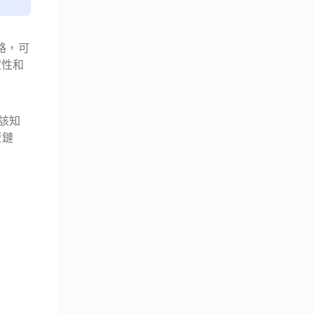
網路，可
定性和
該知
短鏈