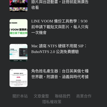
錄片與台語動畫，註冊就能無廣告
收看
LINE VOOM 備份工具教學：9/30
前申請下載貼文與影片，每人只有
一次機會
Mac 讀寫 NTFS 硬碟不用關 SIP：
BuhoNTFS 2.0 公測免費體驗
角色姓名產生器：台日英美俄七種
世界觀，附讀音、涵義與時代考據
關於本站
文章彙整
聯絡我們
商業合作
隱私權政策