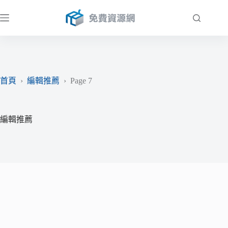
跳
至
主
要
內
容
首頁
›
編輯推薦
›
Page 7
編輯推薦