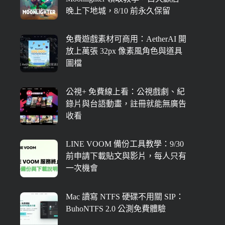
晚上下地城，8/10 前永久保留
免費遊戲素材可商用：AetherAI 開
放上萬張 32px 像素風角色與道具
圖檔
公視+ 免費線上看：公視戲劇、紀
錄片與台語動畫，註冊就能無廣告
收看
LINE VOOM 備份工具教學：9/30
前申請下載貼文與影片，每人只有
一次機會
Mac 讀寫 NTFS 硬碟不用關 SIP：
BuhoNTFS 2.0 公測免費體驗