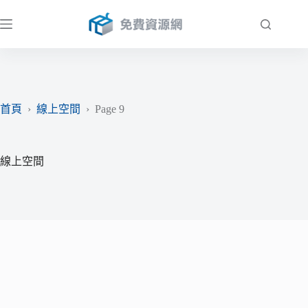
跳
至
主
要
內
容
首頁
›
線上空間
›
Page 9
線上空間