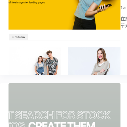
La
在
單