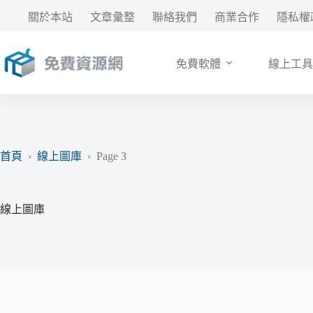
跳
關於本站
文章彙整
聯絡我們
商業合作
隱私權
至
主
要
免費軟體
線上工具
內
容
首頁
›
線上圖庫
›
Page 3
線上圖庫