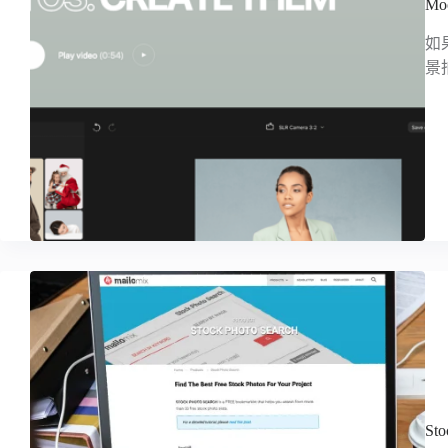
M
如
景
St