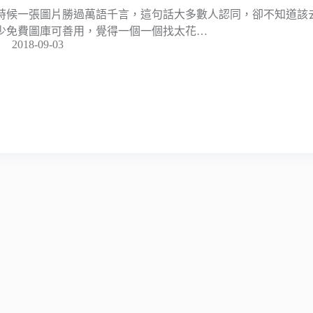
時候一張圖片勝過萬語千言，這句話大多數人認同，卻不知道該
少免費圖庫可善用，覺得一個一個找太花…
2018-09-03