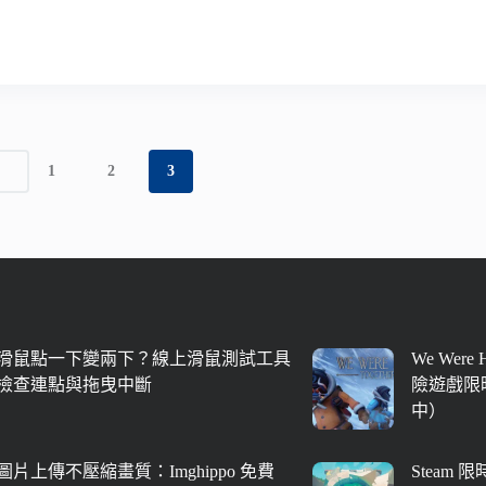
1
2
3
滑鼠點一下變兩下？線上滑鼠測試工具
We Were
檢查連點與拖曳中斷
險遊戲限時
中）
圖片上傳不壓縮畫質：Imghippo 免費
Steam 