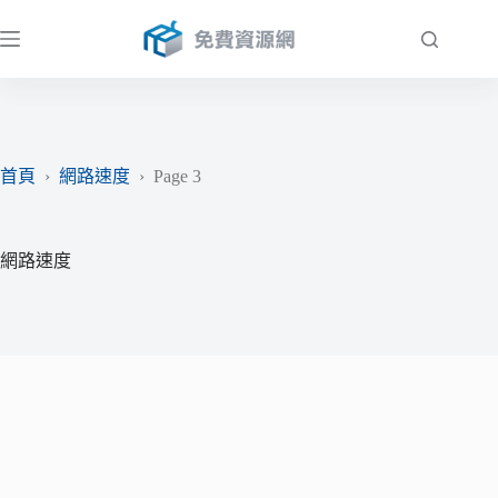
跳
至
主
要
內
容
首頁
›
網路速度
›
Page 3
網路速度