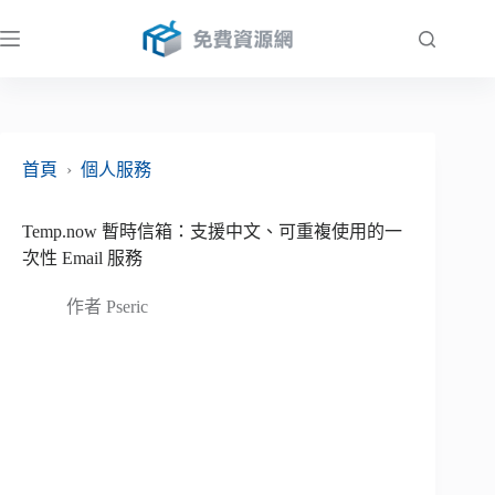
跳
至
主
要
內
容
首頁
›
個人服務
Temp.now 暫時信箱：支援中文、可重複使用的一
次性 Email 服務
作者
Pseric