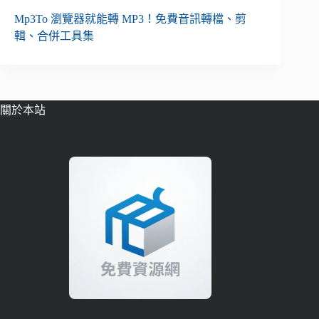
Mp3To 瀏覽器就能轉 MP3！免費音訊轉檔、剪
輯、合併工具集
關於本站