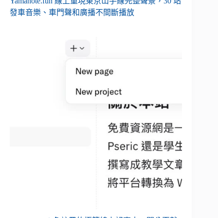
Yamanote.fun 線上重現東京山手線完整聲景，30 站
發車音樂、車門聲和廣播不間斷播放