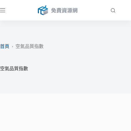
跳
至
主
要
內
容
首頁
›
空氣品質指數
空氣品質指數