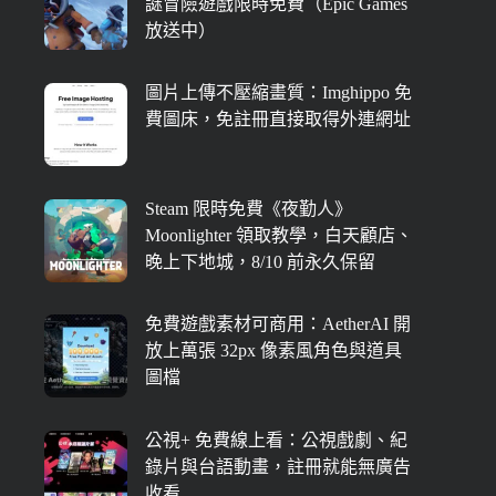
謎冒險遊戲限時免費（Epic Games
放送中）
圖片上傳不壓縮畫質：Imghippo 免
費圖床，免註冊直接取得外連網址
Steam 限時免費《夜勤人》
Moonlighter 領取教學，白天顧店、
晚上下地城，8/10 前永久保留
免費遊戲素材可商用：AetherAI 開
放上萬張 32px 像素風角色與道具
圖檔
公視+ 免費線上看：公視戲劇、紀
錄片與台語動畫，註冊就能無廣告
收看