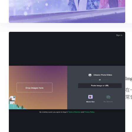
I
在
常