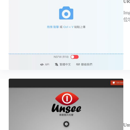
U
I
位
U