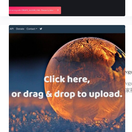
v
v
家