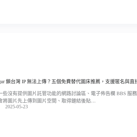
mgur 鎖台灣 IP 無法上傳？五個免費替代圖床推薦，支援匿名與直
一些沒有提供圖片託管功能的網路討論區、電子佈告欄 BBS 服
會將圖片先上傳到圖片空間、取得鏈結後貼…
2025-05-23