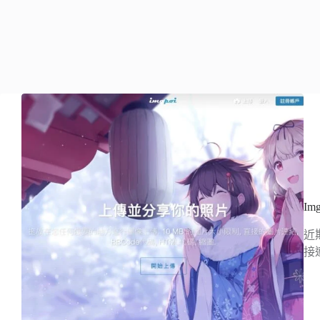
I
近
接