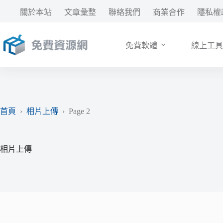
跳
關於本站
文章彙整
聯絡我們
商業合作
隱私權
至
主
要
免費軟體
線上工具
內
容
首頁
›
相片上傳
›
Page 2
相片上傳