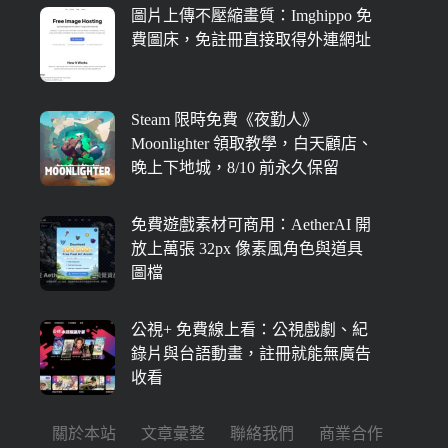
圖片上傳不壓縮畫質：Imghippo 免
費圖床，免註冊直接取得外連網址
Steam 限時免費《夜勤人》
Moonlighter 領取教學，白天顧店、
晚上下地城，8/10 前永久保留
免費遊戲素材可商用：AetherAI 開
放上萬張 32px 像素風角色與道具
圖檔
公視+ 免費線上看：公視戲劇、紀
錄片與台語動畫，註冊就能無廣告
收看
關於本站
文章彙整
聯絡我們
商業合作