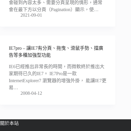
會碰到內容太多、需要分頁呈現的情形，通常
會在最下方以分頁（Pagination）顯示，使…
2021-09-01
IE7pro – 讓IE7有分頁、拖曳、滑鼠手勢、擋廣
告等多種加強型功能
IE6已經推出非常長的時間，而微軟終於推出大
家期待已久的IE7。 IE7Pro是一款
InternetExplorer7 瀏覽器的增強外掛， 能讓IE7更
易…
2008-04-12
關於本站