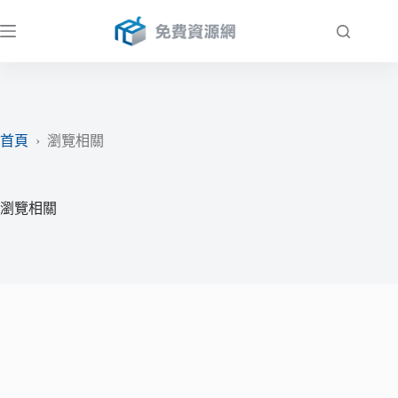
跳
至
主
要
內
容
首頁
›
瀏覽相關
瀏覽相關