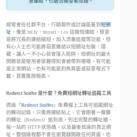
意連結，也適合開發者除錯。
經常會在社群平台、行銷郵件或討論區看到
短網
址
，像是 bit.ly、tinyurl、t.co 這類短連結，原意
是將冗長的連結縮短，加入流量追蹤等功能，但
有心人士也可能將惡意連結以短網址包裝、隱
藏，讓人一不小心就會落入陷阱。短網址的最大
問題就是使用者很難得知會被帶到哪裡，有可能
是正常網站，也有可能是釣魚頁面或惡意程式下
載，其實風險極高。
Redirect Sniffer 是什麼？免費短網址轉址追蹤工具
透過「
Redirect Sniffer
」免費線上工具可追蹤網址
的轉向記錄，只需將連結貼上，它會跟著一層層
的轉址（Redirect）追到底，列出完整的轉址鏈、
每一站的 HTTP 狀態碼，以及最後抵達的真正網
址。整個過程都不會在瀏覽器開啟任何頁面，也