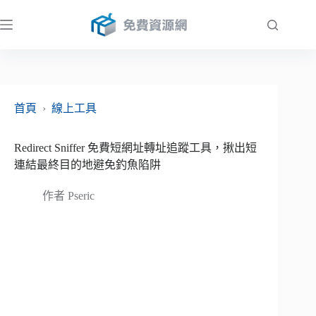
跳
至
主
要
內
容
首頁
›
線上工具
Redirect Sniffer 免費短網址轉址追蹤工具，揪出短
連結最終目的地避免釣魚陷阱
作者
Pseric