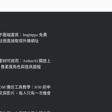
壓縮畫質：Imghippo 免費
註冊直接取得外連網址
材可商用：AetherAI 開放上
px 像素風角色與道具圖檔
OOM 備份工具教學：9/30 前申
文與影片，每人只有一次機會