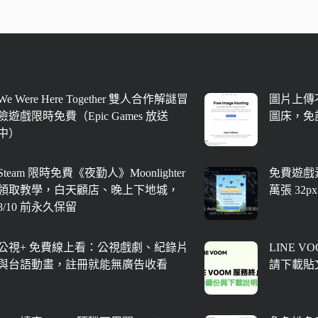
We Were Here Together 雙人合作解謎冒
圖片上傳不
險遊戲限時免費（Epic Games 放送
圖床，免
中）
Steam 限時免費《夜勤人》Moonlighter
免費遊戲素
領取教學，白天顧店、晚上下地城，
萬張 32
8/10 前永久保留
公視+ 免費線上看：公視戲劇、紀錄片
LINE V
與台語動畫，註冊就能無廣告收看
請下載貼