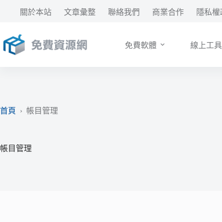
跳
關於本站
文章彙整
聯絡我們
商業合作
隱私權
至
主
要
免費軟體
線上工具
內
容
首頁
›
帳目管理
帳目管理