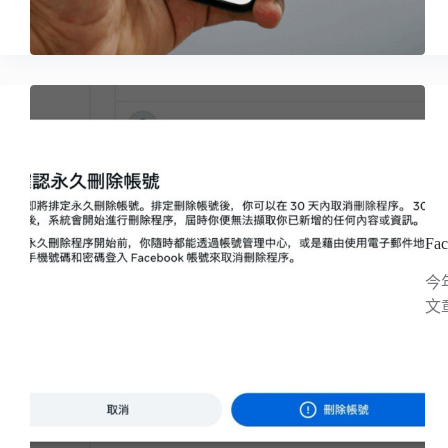
F
今
文