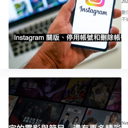
2
數
不
N