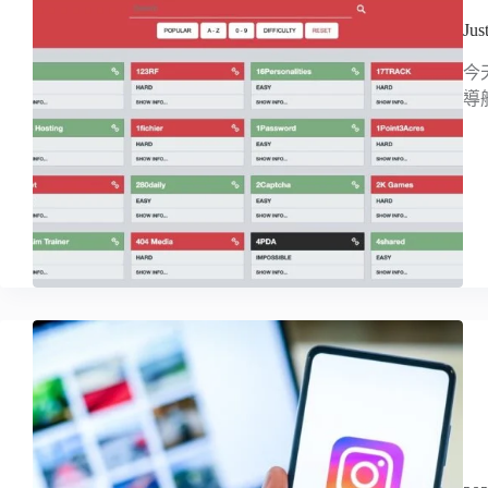
J
今
導