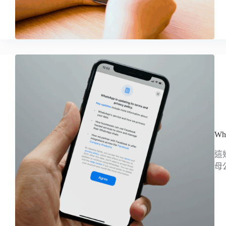
W
這
母公