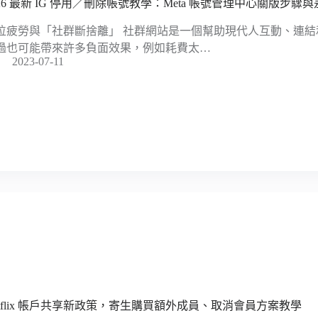
026 最新 IG 停用／刪除帳號教學：Meta 帳號管理中心關版步驟
位疲勞與「社群斷捨離」 社群網站是一個幫助現代人互動、連
過也可能帶來許多負面效果，例如耗費太…
2023-07-11
etflix 帳戶共享新政策，寄生購買額外成員、取消會員方案教學