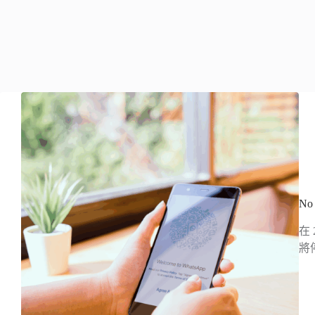
No
在 
將