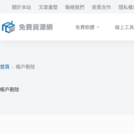
跳
關於本站
文章彙整
聯絡我們
商業合作
隱私權
至
主
要
免費軟體
線上工具
內
容
首頁
›
帳戶刪除
帳戶刪除